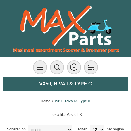
VX50, RIVA I & TYPE C
Home
/
VX50, Riva I & Type C
Look a like Vespa LX
Sorteren op
Tonen
per pagina