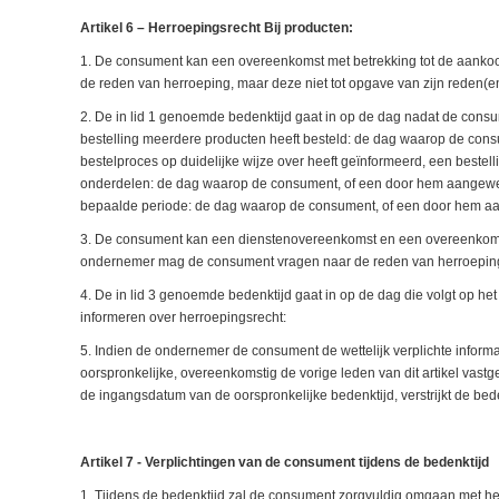
Artikel 6 – Herroepingsrecht Bij producten:
1. De consument kan een overeenkomst met betrekking tot de aank
de reden van herroeping, maar deze niet tot opgave van zijn reden(en
2. De in lid 1 genoemde bedenktijd gaat in op de dag nadat de consu
bestelling meerdere producten heeft besteld: de dag waarop de con
bestelproces op duidelijke wijze over heeft geïnformeerd, een bestell
onderdelen: de dag waarop de consument, of een door hem aangeweze
bepaalde periode: de dag waarop de consument, of een door hem aange
3. De consument kan een dienstenovereenkomst en een overeenkomst 
ondernemer mag de consument vragen naar de reden van herroeping, 
4. De in lid 3 genoemde bedenktijd gaat in op de dag die volgt op het
informeren over herroepingsrecht:
5. Indien de ondernemer de consument de wettelijk verplichte informat
oorspronkelijke, overeenkomstig de vorige leden van dit artikel vas
de ingangsdatum van de oorspronkelijke bedenktijd, verstrijkt de be
Artikel 7 - Verplichtingen van de consument tijdens de bedenktijd
1. Tijdens de bedenktijd zal de consument zorgvuldig omgaan met het