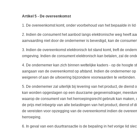
Artikel 5 - De overeenkomst
1. De overeenkomst komt, onder voorbehoud van het bepaalde in lid
2. Indien de consument het aanbod langs elektronische weg heeft a
aanvaarding niet door de ondernemer is bevestigd, kan de consume
3. Indien de overeenkomst elektronisch tot stand komt, treft de onde
omgeving. Indien de consument elektronisch kan betalen, zal de on
4. De ondernemer kan zich binnen wettelijke kaders - op de hoogte st
aangaan van de overeenkomst op afstand. Indien de ondernemer op gr
weigeren of aan de uitvoering bijzondere voorwaarden te verbinden.
5. De ondernemer zal uiterlijk bij levering van het product, de diens
kan worden opgeslagen op een duurzame gegevensdrager, meesturen:
waarop de consument van het herroepingsrecht gebruik kan maken, dan
de prijs met inbegrip van alle belastingen van het product, dienst of 
de vereisten voor opzegging van de overeenkomst indien de overeenk
herroeping.
6. In geval van een duurtransactie is de bepaling in het vorige lid sle