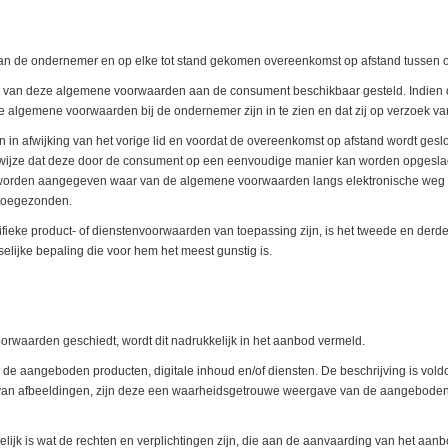
an de ondernemer en op elke tot stand gekomen overeenkomst op afstand tussen
t van deze algemene voorwaarden aan de consument beschikbaar gesteld. Indien dit
e algemene voorwaarden bij de ondernemer zijn in te zien en dat zij op verzoek 
an in afwijking van het vorige lid en voordat de overeenkomst op afstand wordt ge
ijze dat deze door de consument op een eenvoudige manier kan worden opgeslage
en, worden aangegeven waar van de algemene voorwaarden langs elektronische we
 toegezonden.
fieke product- of dienstenvoorwaarden van toepassing zijn, is het tweede en derd
lijke bepaling die voor hem het meest gunstig is.
orwaarden geschiedt, wordt dit nadrukkelijk in het aanbod vermeld.
 de aangeboden producten, digitale inhoud en/of diensten. De beschrijving is vo
an afbeeldingen, zijn deze een waarheidsgetrouwe weergave van de aangeboden pr
lijk is wat de rechten en verplichtingen zijn, die aan de aanvaarding van het aan