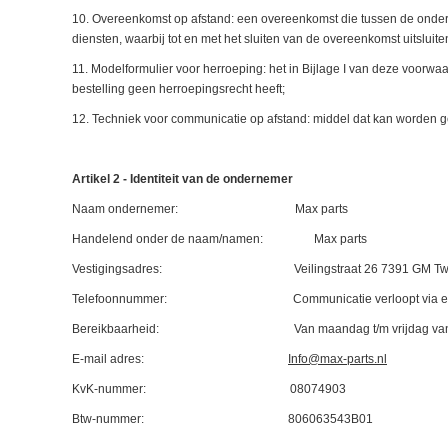
10. Overeenkomst op afstand: een overeenkomst die tussen de onder
diensten, waarbij tot en met het sluiten van de overeenkomst uitslu
11. Modelformulier voor herroeping: het in Bijlage I van deze voorwa
bestelling geen herroepingsrecht heeft;
12. Techniek voor communicatie op afstand: middel dat kan worden g
Artikel 2 - Identiteit van de ondernemer
Naam ondernemer: Max parts
Handelend onder de naam/namen: Max parts
Vestigingsadres: Veilingstraat 26 7391 GM Twe
Telefoonnummer: Communicatie verloopt via email o
Bereikbaarheid: Van maandag t/m vrijdag vanaf 09.0
E-mail adres:
Info@max-parts.nl
KvK-nummer: 08074903
Btw-nummer: 806063543B01