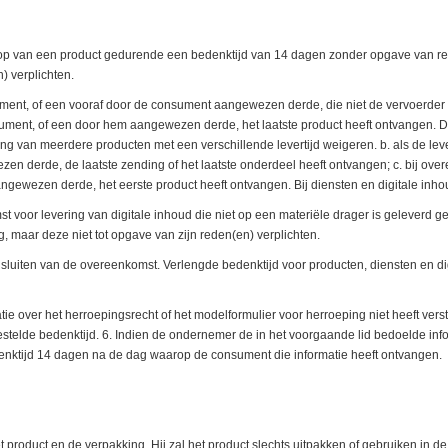
oop van een product gedurende een bedenktijd van 14 dagen zonder opgave van 
) verplichten.
ment, of een vooraf door de consument aangewezen derde, die niet de vervoerder is
sument, of een door hem aangewezen derde, het laatste product heeft ontvangen. 
ing van meerdere producten met een verschillende levertijd weigeren. b. als de lev
n derde, de laatste zending of het laatste onderdeel heeft ontvangen; c. bij ov
wezen derde, het eerste product heeft ontvangen. Bij diensten en digitale inhoud
voor levering van digitale inhoud die niet op een materiële drager is geleverd
maar deze niet tot opgave van zijn reden(en) verplichten.
 sluiten van de overeenkomst. Verlengde bedenktijd voor producten, diensten en digi
ie over het herroepingsrecht of het modelformulier voor herroeping niet heeft vers
tgestelde bedenktijd. 6. Indien de ondernemer de in het voorgaande lid bedoelde i
denktijd 14 dagen na de dag waarop de consument die informatie heeft ontvangen.
 product en de verpakking. Hij zal het product slechts uitpakken of gebruiken in 