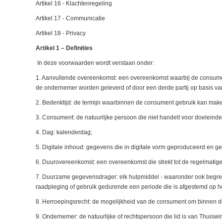
Artikel 16 - Klachtenregeling
Artikel 17 - Communicatie
Artikel 18 - Privacy
Artikel 1 – Definities
In deze voorwaarden wordt verstaan onder:
1. Aanvullende overeenkomst: een overeenkomst waarbij de consument
de ondernemer worden geleverd of door een derde partij op basis v
2. Bedenktijd: de termijn waarbinnen de consument gebruik kan make
3. Consument: de natuurlijke persoon die niet handelt voor doeleinden
4. Dag: kalenderdag;
5. Digitale inhoud: gegevens die in digitale vorm geproduceerd en g
6. Duurovereenkomst: een overeenkomst die strekt tot de regelmatige
7. Duurzame gegevensdrager: elk hulpmiddel - waaronder ook begrepen
raadpleging of gebruik gedurende een periode die is afgestemd op he
8. Herroepingsrecht: de mogelijkheid van de consument om binnen de
9. Ondernemer: de natuurlijke of rechtspersoon die lid is van Thuisw