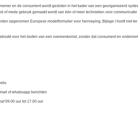
nemer en de consument wordt gesloten in het kader van een georganiseerd systeem
itend of mede gebruik gemaakt wordt van één of meer technieken voor communicatie 
arden opgenomen Europese modelformulier voor herroeping; Bijlage I hoeft niet ter
ebruikt voor het sluiten van een overeenkomst, zonder dat consument en onderneme
llo
f whatssapp berichten
0 uur tot 17.00 uur