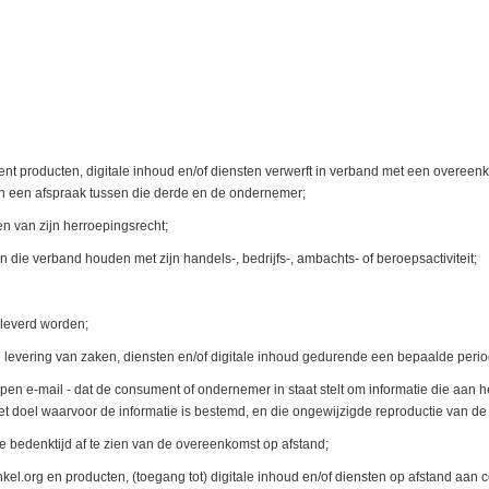
 producten, digitale inhoud en/of diensten verwerft in verband met een overeenko
an een afspraak tussen die derde en de ondernemer;
n van zijn herroepingsrecht;
 die verband houden met zijn handels-, bedrijfs-, ambachts- of beroepsactiviteit;
eleverd worden;
 levering van zaken, diensten en/of digitale inhoud gedurende een bepaalde perio
 e-mail - dat de consument of ondernemer in staat stelt om informatie die aan hem
t doel waarvoor de informatie is bestemd, en die ongewijzigde reproductie van de
 bedenktijd af te zien van de overeenkomst op afstand;
inkel.org en producten, (toegang tot) digitale inhoud en/of diensten op afstand aa