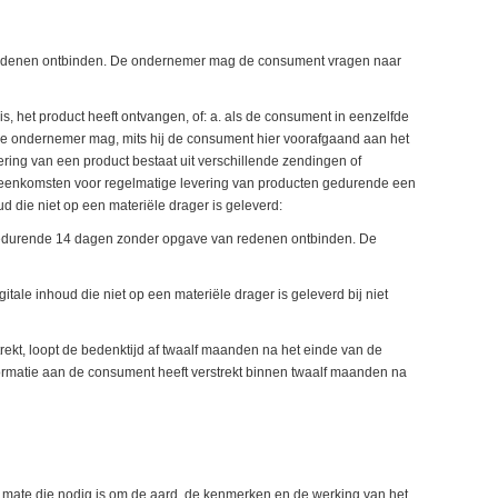
redenen ontbinden. De ondernemer mag de consument vragen naar
, het product heeft ontvangen, of: a. als de consument in eenzelfde
De ondernemer mag, mits hij de consument hier voorafgaand aan het
ering van een product bestaat uit verschillende zendingen of
ereenkomsten voor regelmatige levering van producten gedurende een
 die niet op een materiële drager is geleverd:
 gedurende 14 dagen zonder opgave van redenen ontbinden. De
tale inhoud die niet op een materiële drager is geleverd bij niet
trekt, loopt de bedenktijd af twaalf maanden na het einde van de
nformatie aan de consument heeft verstrekt binnen twaalf maanden na
de mate die nodig is om de aard, de kenmerken en de werking van het