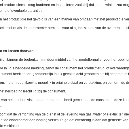
t het product slechts mag hanteren en inspecteren zoals hij dat in een winkel zou m
ping of eventuele garanties.
 het product die het gevolg is van een manier van omgaan met het product die verd
 product als de ondernemer hem niet voor of bij het sluiten van de overeenkomst al
nt en kosten daarvan
hij dit binnen de bedenktermijn door middel van het modelformulier voor herroepi
 in lid 1 bedoelde melding, zendt de consument het product terug, of overhandigt 
ument heeft de terugzendtermijn in elk geval in acht genomen als hij het product t
, indien redelijkerwijs mogelijk in originele staat en verpakking, en conform de do
 het herroepingsrecht ligt bij de consument.
 van het product. Als de ondernemer niet heeft gemeld dat de consument deze kost
en.
cht dat de verrichting van de dienst of de levering van gas, water of elektriciteit 
ent de ondernemer een bedrag verschuldigd dat evenredig is aan dat gedeelte van
e verbintenis.