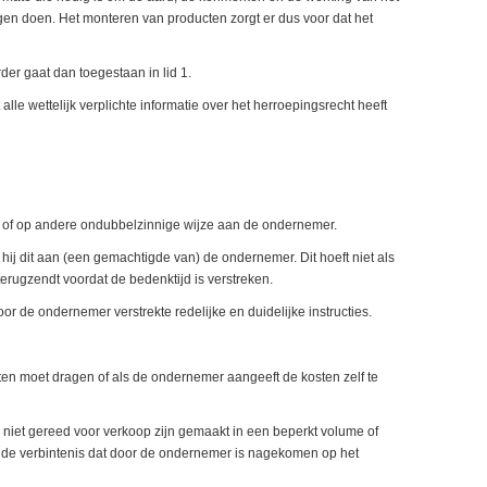
ogen doen. Het monteren van producten zorgt er dus voor dat het
er gaat dan toegestaan in lid 1.
le wettelijk verplichte informatie over het herroepingsrecht heeft
ng of op andere ondubbelzinnige wijze aan de ondernemer.
hij dit aan (een gemachtigde van) de ondernemer. Dit hoeft niet als
erugzendt voordat de bedenktijd is verstreken.
or de ondernemer verstrekte redelijke en duidelijke instructies.
en moet dragen of als de ondernemer aangeeft de kosten zelf te
die niet gereed voor verkoop zijn gemaakt in een beperkt volume of
 de verbintenis dat door de ondernemer is nagekomen op het