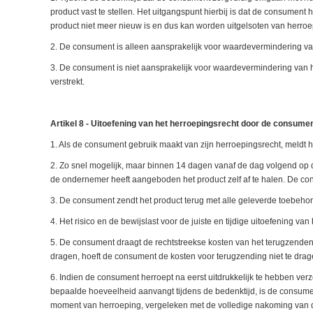
product vast te stellen. Het uitgangspunt hierbij is dat de consumen
product niet meer nieuw is en dus kan worden uitgelsoten van herroe
2. De consument is alleen aansprakelijk voor waardevermindering van
3. De consument is niet aansprakelijk voor waardevermindering van het
verstrekt.
Artikel 8 - Uitoefening van het herroepingsrecht door de consume
1. Als de consument gebruik maakt van zijn herroepingsrecht, meldt 
2. Zo snel mogelijk, maar binnen 14 dagen vanaf de dag volgend op de
de ondernemer heeft aangeboden het product zelf af te halen. De cons
3. De consument zendt het product terug met alle geleverde toebehoren
4. Het risico en de bewijslast voor de juiste en tijdige uitoefening van
5. De consument draagt de rechtstreekse kosten van het terugzenden
dragen, hoeft de consument de kosten voor terugzending niet te drag
6. Indien de consument herroept na eerst uitdrukkelijk te hebben verzo
bepaalde hoeveelheid aanvangt tijdens de bedenktijd, is de consum
moment van herroeping, vergeleken met de volledige nakoming van d