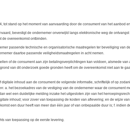
 4, tot stand op het moment van aanvaarding door de consument van het aanbod en
anvaard, bevestigt de ondernemer onverwijld langs elektronische weg de ontvangs
nt de overeenkomst ontbinden.
rnemer passende technische en organisatorische maatregelen ter beveiliging van de 
dernemer daartoe passende veiligheidsmaatregelen in acht nemen.
ellen of de consument aan zijn betalingsverplichtingen kan voldoen, alsmede van a
ond van dit onderzoek goede gronden heeft om de overeenkomst niet aan te gaan, 
t of digitale inhoud aan de consument de volgende informatie, schriftelijk of op zo
 a. het bezoekadres van de vestiging van de ondernemer waar de consument met 
 wel een duidelijke melding inzake het uitgesloten zijn van het herroepingsrecht;
digitale inhoud; voor zover van toepassing de kosten van aflevering; en de wijze van
omst een duur heeft van meer dan één jaar of van onbepaalde duur is; f. indien d
chts van toepassing op de eerste levering.