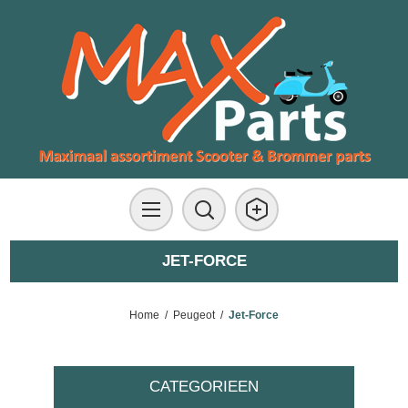
JET-FORCE
Home
/
Peugeot
/
Jet-Force
CATEGORIEEN