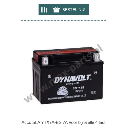
Accu SLA YTX7A-BS 7A Voor bijna alle 4 tact